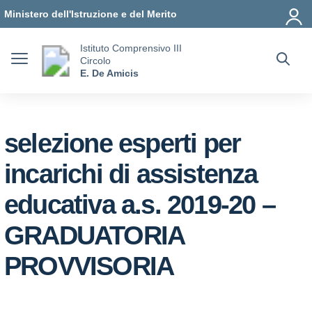
Vai ai contenuti
Vai al menu di navigazione
Vai al footer
Ministero dell'Istruzione e del Merito
Istituto Comprensivo III
Circolo
E. De Amicis
selezione esperti per
incarichi di assistenza
educativa a.s. 2019-20 –
GRADUATORIA
PROVVISORIA