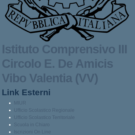
Istituto Comprensivo III
Circolo
E. De Amicis
Vibo Valentia (VV)
Link Esterni
MIUR
Ufficio Scolastico Regionale
Ufficio Scolastico Territoriale
Scuola in Chiaro
Iscrizioni On Line