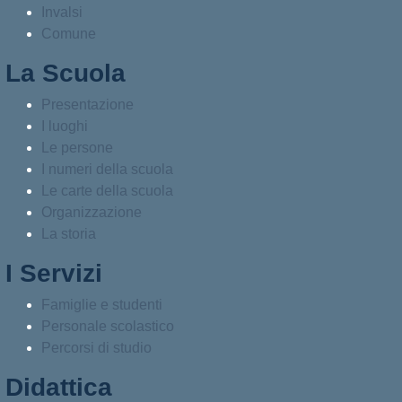
Invalsi
Comune
La Scuola
Presentazione
I luoghi
Le persone
I numeri della scuola
Le carte della scuola
Organizzazione
La storia
I Servizi
Famiglie e studenti
Personale scolastico
Percorsi di studio
Didattica