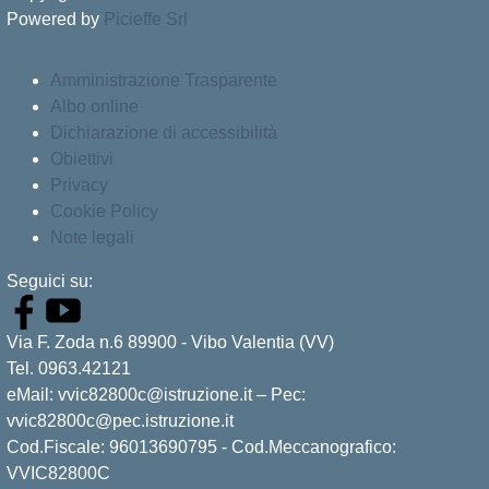
Powered by
Picieffe Srl
Amministrazione Trasparente
Albo online
Dichiarazione di accessibilità
Obiettivi
Privacy
Cookie Policy
Note legali
Seguici su:
Via F. Zoda n.6 89900 - Vibo Valentia (VV)
Tel. 0963.42121
eMail: vvic82800c@istruzione.it – Pec:
vvic82800c@pec.istruzione.it
Cod.Fiscale: 96013690795 - Cod.Meccanografico:
VVIC82800C