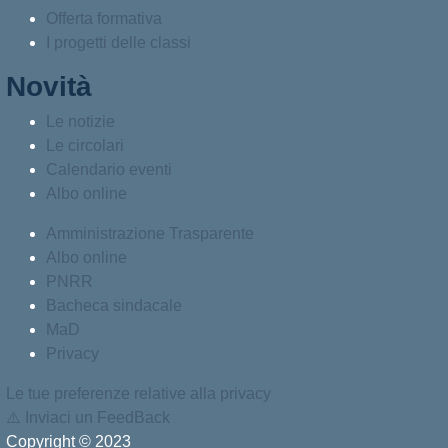
Offerta formativa
I progetti delle classi
Novità
Le notizie
Le circolari
Calendario eventi
Albo online
Amministrazione Trasparente
Albo online
PNRR
Bacheca sindacale
MaD
Privacy
Le tue preferenze relative alla privacy
⚠️
Inviaci un FeedBack
Copyright © 2023