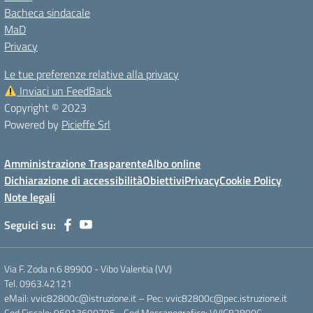
Bacheca sindacale
MaD
Privacy
Le tue preferenze relative alla privacy
Inviaci un FeedBack
Copyright © 2023
Powered by
Picieffe Srl
Amministrazione Trasparente
Albo online
Dichiarazione di accessibilità
Obiettivi
Privacy
Cookie Policy
Note legali
Seguici su:
Via F. Zoda n.6 89900 - Vibo Valentia (VV)
Tel. 0963.42121
eMail: vvic82800c@istruzione.it – Pec: vvic82800c@pec.istruzione.it
Cod.Fiscale: 96013690795 - Cod.Meccanografico: VVIC82800C