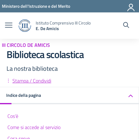
Vai ai contenuti
Vai al menu di navigazione
Vai al footer
Ministero dell'Istruzione e del Merito
Istituto Comprensivo III Circolo
E. De Amicis
III CIRCOLO DE AMICIS
Biblioteca scolastica
La nostra biblioteca
Stampa / Condividi
Indice della pagina
Cos'è
Come si accede al servizio
Cosa serve