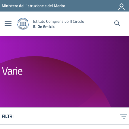
Vai ai contenuti
Vai al menu di navigazione
Vai al footer
Ministero dell'Istruzione e del Merito
Istituto Comprensivo III Circolo
E. De Amicis
Varie
FILTRI