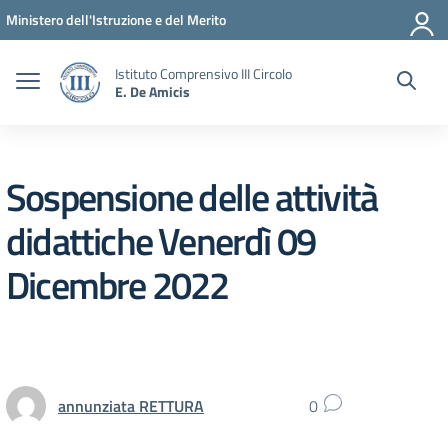
Vai ai contenuti
Vai al menu di navigazione
Vai al footer
Ministero dell'Istruzione e del Merito
Istituto Comprensivo III Circolo
E. De Amicis
Sospensione delle attività
didattiche Venerdì 09
Dicembre 2022
annunziata RETTURA
0