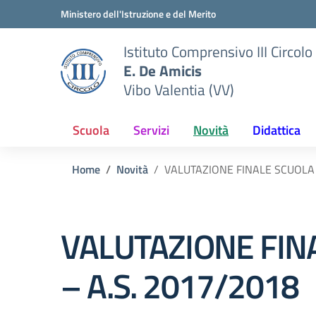
Vai ai contenuti
Vai al menu di navigazione
Vai al footer
Ministero dell'Istruzione e del Merito
Istituto Comprensivo III Circolo
E. De Amicis
Vibo Valentia (VV)
Scuola
Servizi
Novità
Didattica
Home
Novità
VALUTAZIONE FINALE SCUOLA 
VALUTAZIONE FIN
– A.S. 2017/2018