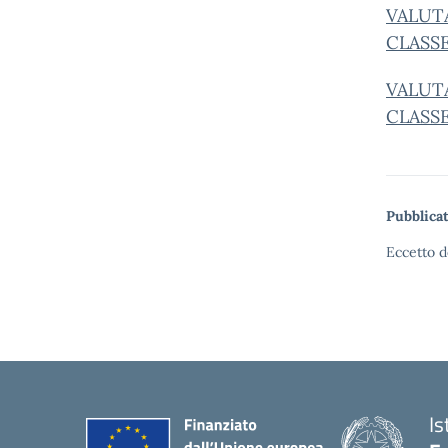
VALUT
C
LASS
VALUT
CLASS
Pubblicat
Eccetto d
Is