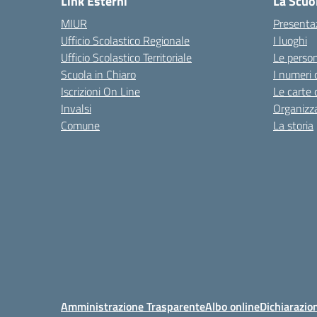
Link Esterni
La Scuo
MIUR
Presenta
Ufficio Scolastico Regionale
I luoghi
Ufficio Scolastico Territoriale
Le perso
Scuola in Chiaro
I numeri 
Iscrizioni On Line
Le carte 
Invalsi
Organizz
Comune
La storia
Amministrazione Trasparente
Albo online
Dichiarazion