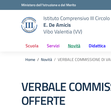
Vai ai contenuti
Vai al menu di navigazione
Vai al footer
Ministero dell'Istruzione e del Merito
Istituto Comprensivo III Circolo
E. De Amicis
Vibo Valentia (VV)
Scuola
Servizi
Novità
Didattica
Home
Novità
VERBALE COMMISSIONE DI VA
VERBALE COMMISS
OFFERTE