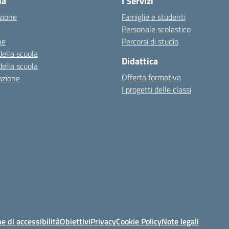
la
I Servizi
zione
Famiglie e studenti
Personale scolastico
ne
Percorsi di studio
della scuola
Didattica
della scuola
Offerta formativa
azione
I progetti delle classi
e di accessibilità
Obiettivi
Privacy
Cookie Policy
Note legali