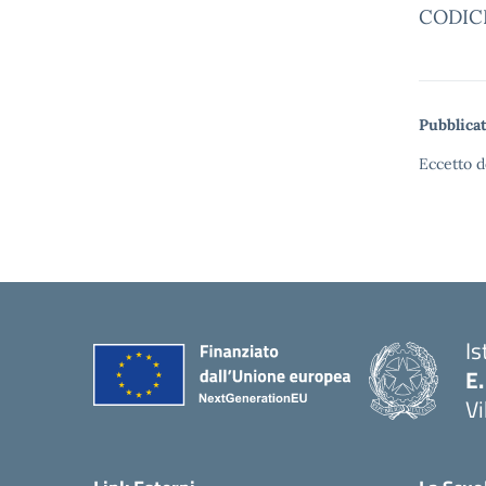
CODICE:
Pubblicat
Eccetto d
Is
E.
Vi